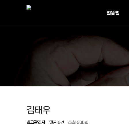
작성자
댓글
조회
작성일
별똥별
김태우
최고관리자
댓글
0건
조회
900회