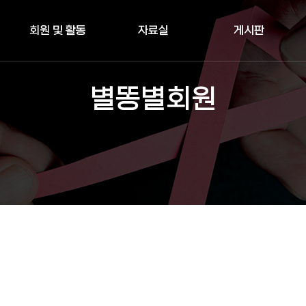
회원 및 활동
자료실
게시판
별똥별회원