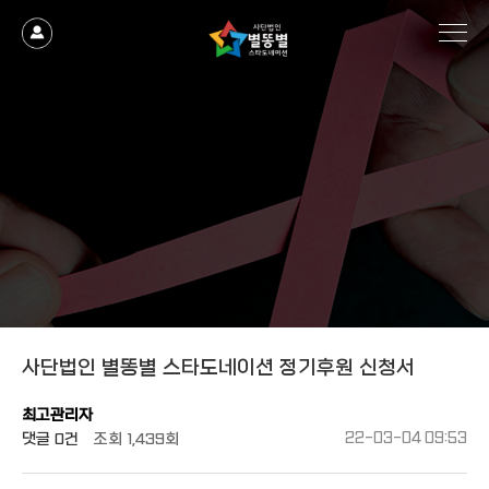
작성자
댓글
조회
작성일
게시판
사단법인 별똥별 스타도네이션 정기후원 신청서
최고관리자
댓글
0건
조회
1,439회
22-03-04 09:53