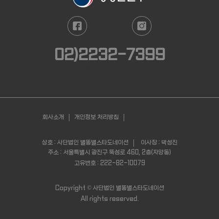
02)2232-7399
평일 : 09:00 - 18:00
(점심시간 12:30 - 13:30 / 주말, 공휴일 휴무)
회사소개
개인정보 처리방침
서비스 이용약관
이메일무단수집거부
예금주 "사
단법인별똥별스타도네이션" 기업은행 031-
상호 : 사단법인 별똥별스타도네이션
이사장 : 박성진
104561-04-011
주소 : 서울특별시 광진구 뚝섬로 460, 2층(자양동)
고유번호 : 222-82-10079
Copyright ©
사단법인 별똥별스타도네이션
All rights reserved.